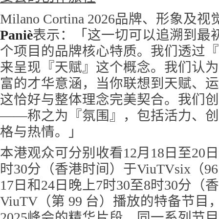
Milano Cortina 2026品牌、形象及
Paniè
表示：「这一切可以追溯到最
个项目的品牌核心特质。我们透过『
来呈现『天赋』这个概念。我们认为
富的才华意涵，当你联想到天赋、运
这恰好与整体理念完美契合。我们创
——称之为『氛围』，包括活力、创
格与热情。」
本港观众可分别收看12月18日至20日
时30分（香港时间）于ViuTVsix（
17日和24日晚上7时30至8时30分
ViuTV（第 99 台）播放的特备节
2025峰会的精华片段，同一系列节目亦