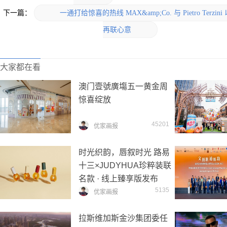
下一篇：
一通打给惊喜的热线 MAX&amp;Co. 与 Pietro Terzi
再联心意
大家都在看
澳门壹號廣塲五一黄金周
惊喜绽放
45201
优家画报
时光织韵，唇叙时光 路易
十三×JUDYHUA珍粹装联
名款 · 线上臻享版发布
5135
优家画报
拉斯维加斯金沙集团委任