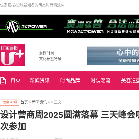
优家画报-全球最知名的明星时尚潮流IP
女性时尚
文化标签符号
首页
新闻资讯
时尚品牌
时装潮流
美容造
首页
>
新闻资讯
> > 正文
优家画报
设计营商周2025圆满落幕 三天峰会吸
次参加