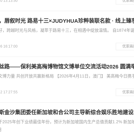
0 13:13:50
优家画
，唇叙时光 路易十三×JUDYHUA珍粹装联名款 · 线上臻
好，跨越时光与风格，凝萃于路易十三，在相遇中绽放温情。 自1874年
6 16:17:00
优家画
丝路——保利美高梅博物馆文博单位交流活动2026 圆满
博力量 共创开放共赢新格局 【2026年4月11日，澳门】 美高梅今日携
2 17:27:55
优家画
斯金沙集团委任新加坡和合公司主导新综合娱乐胜地建设
2025年创下业绩最佳年份，预计为新加坡国内生产总值贡献1.2% 新加
月