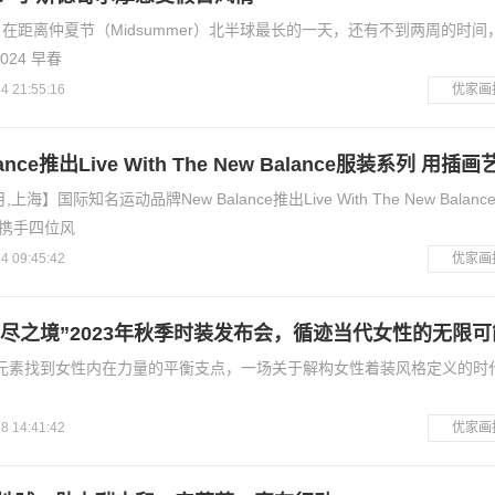
 日，在距离仲夏节（Midsummer）北半球最长的一天，还有不到两周的时间
2024 早春
4 21:55:16
优家画
lance推出Live With The New Balance服装系列 用插画
,上海】国际知名运动品牌New Balance推出Live With The New Balanc
向心生活
,携手四位风
4 09:45:42
优家画
 “无尽之境”2023年秋季时装发布会，循迹当代女性的无限可
元素找到女性内在力量的平衡支点，一场关于解构女性着装风格定义的时
8 14:41:42
优家画