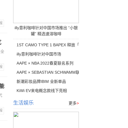
，
报
illy意利咖啡针对中国市场推出 “小银
罐” 精选速溶咖啡
艺
1ST CAMO TYPE 1 BAPEX 释放「迷
e全
illy意利咖啡针对中国市场
AAPE × NBA 2022春夏联名系列
报
AAPE × SEBASTIAN SCHWAMM联名系
新潮彩妆品牌IBIM 全新单品
能
KiWi EV来电概念款线下亮相
代
生活娱乐
更多
>
报