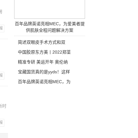
将
百年品牌英诺亮相MEC，为爱美者提
报
供肌肤全程问题解决方案
简述双眼皮手术方式和双
中国胶原东方美丨2022郑荃
精准专研 美运开年 奥伦纳
宝藏国货真的是yyds！这样
报
百年品牌英诺亮相MEC，为
新时
报