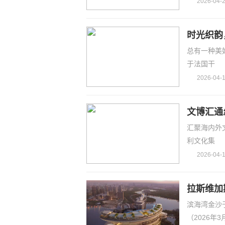
2026-04-2
时光织韵
总有一种美
版发布
于法国干
2026-04-1
文博汇通
汇聚海内外文
行
利文化集
2026-04-1
拉斯维加
滨海湾金沙于
目
（2026年3