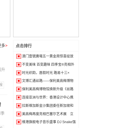
更多
>
点击排行
■
澳门壹號廣塲五一黄金周惊喜绽放
■
不变美味 百变趣味 四季宝®亮相外
面升
■
时光织韵，唇叙时光 路易十三×
■
文博汇通丝路——保利美高梅博物
报
■
保利美高梅博物馆焕新升级《丝路
■
连接亚洲与世界：香港设计中心携
验
■
拉斯维加斯金沙集团委任新加坡和
四季
■
美高梅再度亮相巴塞尔艺术展 立
■
维港旗舰电子音乐盛事 DJ Snake强
势