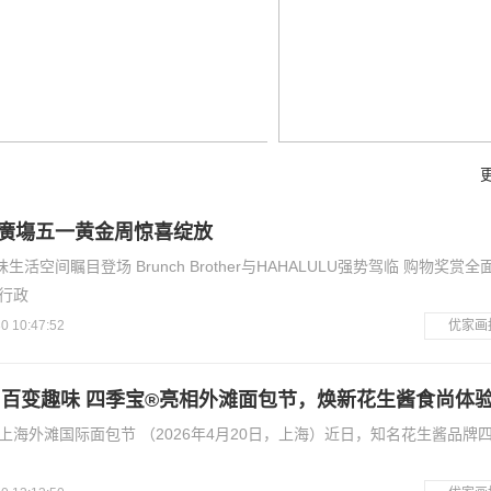
廣塲五一黄金周惊喜绽放
活空间瞩目登场 Brunch Brother与HAHALULU强势驾临 购物奖赏全
别行政
0 10:47:52
优家画
 百变趣味 四季宝®亮相外滩面包节，焕新花生酱食尚体
上海外滩国际面包节 （2026年4月20日，上海）近日，知名花生酱品牌