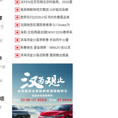
报
■
JEFEN吉芬亮相北京时装周，2026夏
季
■
美高梅联袂阅文集团 以IP驱动会展
■
趋势先行|2026小红书内衣春夏品类
享
洞
■
法国电音狂潮席卷维港 DJ Snake为
诞生
法
■
海莉·比伯再度出镜DKNY2026春季系
列
■
滨海湾金沙喜贺新春 岁启丙午火耀
报
■
新春纳吉 鎏金焕新｜MINIJ小吉以流
■
滨海湾金沙喜迎新春 重磅推出首届
举
手保
报
项
坡