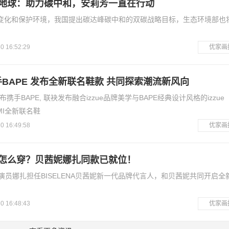
地球：助力碳中和，安莉芳一直在行动
变化和保护环境，我国提出碳达峰碳中和的双碳战略目标，生态环境部也
0 16:52:29
优家画
携手BAPE 发布全新联名鞋款 共同探索潮流新风向
宣布携手BAPE, 联袂发布融合izzue品牌美学与BAPE经典设计风格的izzue
A MI全新联名鞋
0 16:49:58
优家画
怎么穿？贝茜妮娜扎同款已就位！
女演员娜扎担任BISELENA贝茜妮新一代品牌代言人，和贝茜妮共同开启全
0 16:48:43
优家画