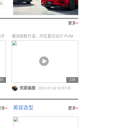
报
更多
>
E携手
潮流指数升温，尽在夏日出行 PUM
00
228
优家画报
2022-07-30 16:37:25
美容造型
更多
>
更多
>